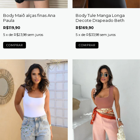
Body Maiô alças finas Ana
Body Tule Manga Longa
Paula
Decote Drapeado Beth
R$119,90
R$169,90
5
x de
R$23,98
sem juros
5
x de
R$33,98
sem juros
COMPRAR
COMPRAR