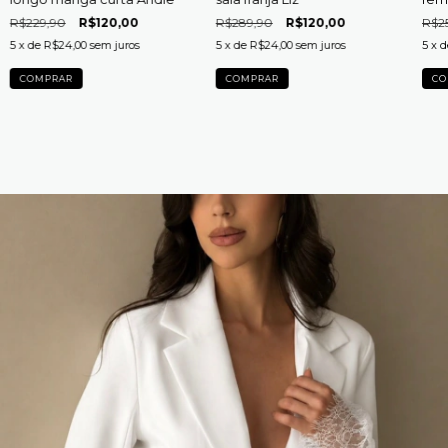
Alça
R$229,90
R$120,00
R$289,90
R$120,00
R$2
5
x de
R$24,00
sem juros
5
x de
R$24,00
sem juros
5
x 
COMPRAR
COMPRAR
CO