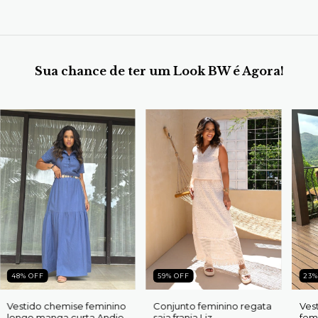
Sua chance de ter um Look BW é Agora!
48
%
OFF
59
%
OFF
23
Vestido chemise feminino
Conjunto feminino regata
Ves
longo manga curta Andie
saia franja Liz
fem