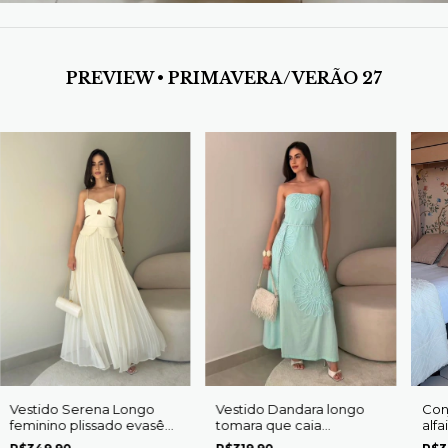
PREVIEW • PRIMAVERA/VERÃO 27
Vestido Serena Longo
Vestido Dandara longo
Con
feminino plissado evasê
tomara que caia
alfa
alças finas
Viscolinho cinto cordão
cint