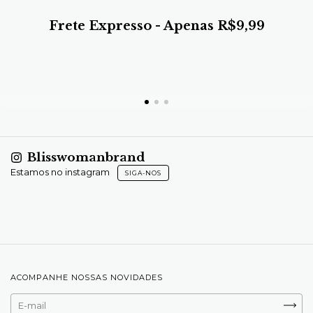
Uma peça atemporal, refinada e cheia de personalidade, perfeita para quem
busca elegância com um toque romântico. ✨
Frete Expresso - Apenas R$9,99
Blisswomanbrand
Estamos no instagram
SIGA-NOS
ACOMPANHE NOSSAS NOVIDADES