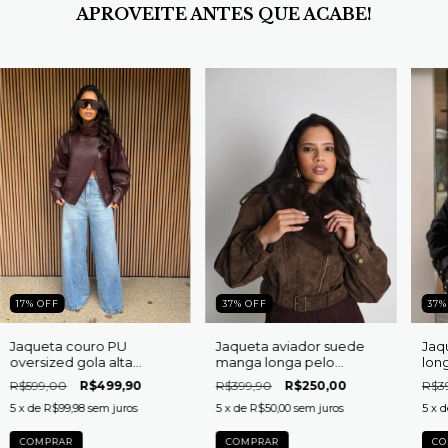
APROVEITE ANTES QUE ACABE!
17
%
OFF
37
%
OFF
37
Jaqueta couro PU
Jaqueta aviador suede
Jaq
oversized gola alta
manga longa pelo
lon
manga longa Zara
removível Lauana
det
R$599,00
R$499,90
R$399,90
R$250,00
R$3
5
x de
R$99,98
sem juros
5
x de
R$50,00
sem juros
5
x 
COMPRAR
COMPRAR
CO