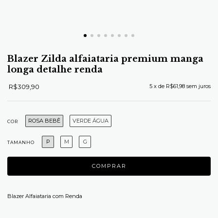
Blazer Zilda alfaiataria premium manga
longa detalhe renda
R$309,90
5
x de
R$61,98
sem juros
ROSA BEBÊ
VERDE ÁGUA
COR
P
M
G
TAMANHO
Blazer Alfaiataria com Renda