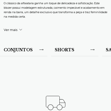
O clássico da alfaiataria ganha um toque de delicadeza e sofisticação. Este
blazer possui modelagem estruturada, caimento impecável e acabamento em
renda na barra, um detalhe exclusivo que transforma a peça e traz feminilidade
na medida certa.
Ver mais
Versátil e elegante, pode ser usado tanto em produções mais formais quanto em
combinações modernas com jeans, saias ou vestidos, elevando qualquer look.
CONJUNTOS
SHORTS
S
Detalhes:
* Modelagem em alfaiataria.
* Fechamento frontal por botão.
* Gola com lapela clássica.
* Acabamento em renda na barra.
* Caimento estruturado e confortável.
* Disponível nas cores: bege, preto, rosa e azul.