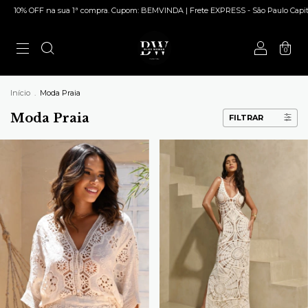
% OFF na sua 1ª compra. Cupom: BEMVINDA | Frete EXPRESS - São Paulo Capital | Pa
0
Início
.
Moda Praia
Moda Praia
FILTRAR