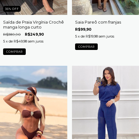
36
%
OFF
Saída de Praia Virgínia Crochê
Saia Pareô com franjas
manga longa curto
R$99,90
R$389,90
R$249,90
5
x de
R$19,98
sem juros
5
x de
R$49,98
sem juros
COMPRAR
COMPRAR