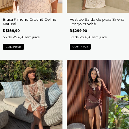
Blusa Kimono Crochê Celine
Vestido Saída de praia Sirena
Natural
Longo crochê
R$189,90
R$299,90
5
x de
R$37,98
sem juros
5
x de
R$59,98
sem juros
COMPRAR
COMPRAR