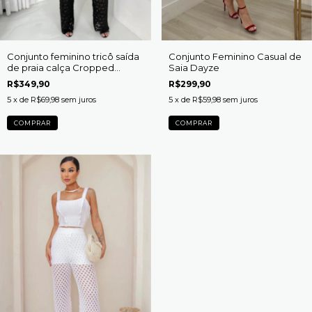
Conjunto feminino tricô saída
Conjunto Feminino Casual de
de praia calça Cropped
Saia Dayze
beachwear Nivea
R$349,90
R$299,90
5
x de
R$69,98
sem juros
5
x de
R$59,98
sem juros
COMPRAR
COMPRAR