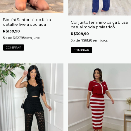
Biquíni Santorini top faixa
Conjunto feminino calça blusa
detalhe fivela dourada
casual moda praia tricô
R$139,90
Tereza
R$309,90
5
x de
R$27,98
sem juros
5
x de
R$61,98
sem juros
COMPRAR
COMPRAR