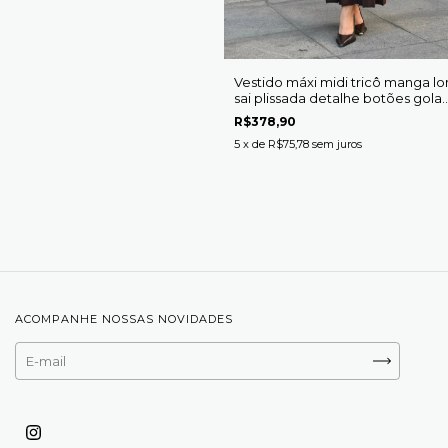
Vestido máxi midi tricô manga l
sai plissada detalhe botões gola
redonda Felícia
R$378,90
5
x de
R$75,78
sem juros
ACOMPANHE NOSSAS NOVIDADES