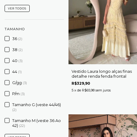
VER TODOS
TAMANHO
36
(2)
38
(2)
40
(3)
Vestido Laura longo alças finas
44
(1)
detalhe renda fenda frontal
G/gg
(3)
R$329,90
5
x de
R$65,98
sem juros
P/m
(3)
Tamanho G (veste 44/46)
(2)
Tamanho M (veste 36 Ao
42)
(22)