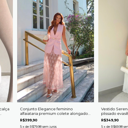
 calça
Conjunto Elegance feminino
Vestido Seren
alfaiataria premium colete alongado
plissado evasê
forrado cinto saia renda longa
R$399,90
R$349,90
5
x de
R$79,98
sem juros
5
x de
R$69,98
se