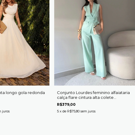
ta longo gola redonda
Conjunto Lourdes feminino alfaiataria
calça flare cintura alta colete
alongado com cinto faixa
R$379,00
 juros
5
x de
R$75,80
sem juros