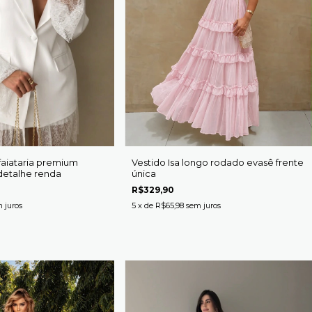
lfaiataria premium
Vestido Isa longo rodado evasê frente
detalhe renda
única
R$329,90
 juros
5
x de
R$65,98
sem juros