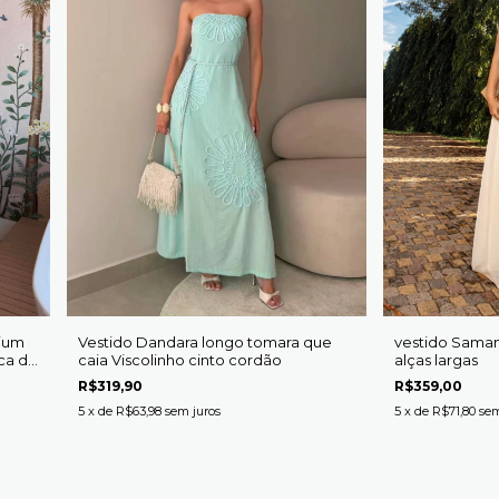
mium
Vestido Dandara longo tomara que
vestido Saman
ica de
caia Viscolinho cinto cordão
alças largas
R$319,90
R$359,00
5
x de
R$63,98
sem juros
5
x de
R$71,80
sem