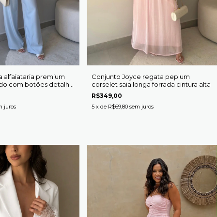
 alfaiataria premium
Conjunto Joyce regata peplum
do com botões detalhe
corselet saia longa forrada cintura alta
re cintura alta
R$349,00
 juros
5
x de
R$69,80
sem juros