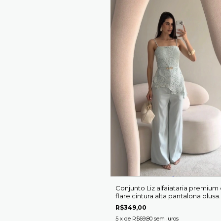
Conjunto Liz alfaiataria premium
flare cintura alta pantalona blusa
regata assimétrica
R$349,00
5
x de
R$69,80
sem juros