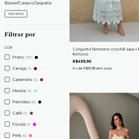
Blazer/Casaco/Jaqueta
VER MAIS
Filtrar por
COR
Conjunto feminino crochê saia + 
Kimono
Preto
(197)
R$459,90
Cereja
5
x de
R$91,98
sem juros
(3)
Caramelo
(6)
Menta
(11)
Petróleo
(8)
Café
(5)
Fúcsia
(5)
Pink
(6)