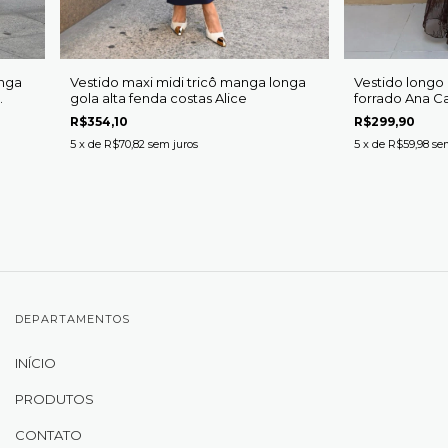
onga
Vestido maxi midi tricô manga longa
Vestido longo 
gola alta fenda costas Alice
forrado Ana Ca
R$354,10
R$299,90
5
x de
R$70,82
sem juros
5
x de
R$59,98
se
DEPARTAMENTOS
INÍCIO
PRODUTOS
CONTATO