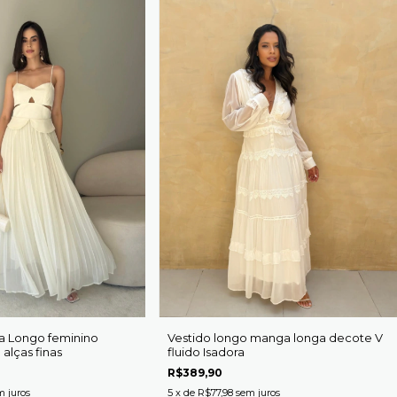
a Longo feminino
Vestido longo manga longa decote V
 alças finas
fluido Isadora
R$389,90
m juros
5
x de
R$77,98
sem juros