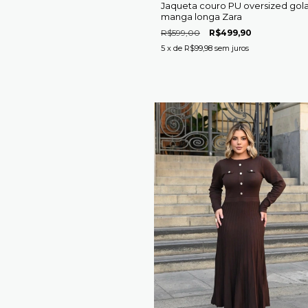
Jaqueta couro PU oversized gola
manga longa Zara
R$599,00
R$499,90
5
x de
R$99,98
sem juros