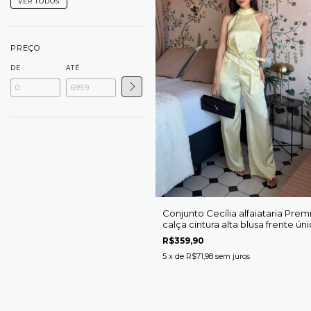
VER TODOS
PREÇO
DE
ATÉ
Conjunto Cecília alfaiataria Pre
calça cintura alta blusa frente ún
cetim acompanha cinto
R$359,90
5
x de
R$71,98
sem juros