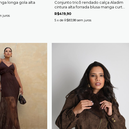
nga longa gola alta
Conjunto tricô rendado calça Aladim
cintura alta forrada blusa manga curta
gola redonda Valéria
R$419,90
m juros
5
x de
R$83,98
sem juros