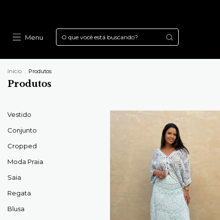
Menu
Início
.
Produtos
Produtos
Vestido
Conjunto
Cropped
Moda Praia
Saia
Regata
Blusa