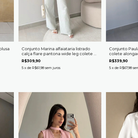
blusa
Conjunto Marina alfaiataria listrado
Conjunto Paula
calça flare pantona wide leg colete e
colete alonga
calça
renda calça fla
R$309,90
R$339,90
5
x de
R$61,98
sem juros
5
x de
R$67,98
sem