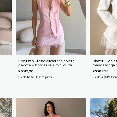
Conjunto Silene alfaiataria colete
Blazer Zilda a
decote V botões saia mini curta
manga longa 
detalhe renda
R$319,90
R$309,90
5
x de
R$63,98
sem juros
5
x de
R$61,98
sem