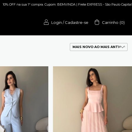
 BEMVINDA | Frete EXPRESS - São Paulo Capital | Parcele em até 5x sem juros
1
Login
/
Cadastre-se
Carrinho
(
0
)