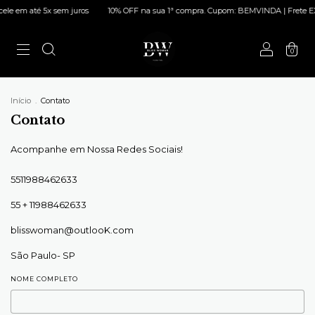
ele em até 5x sem juros
10% OFF na sua 1ª compra. Cupom: BEMVINDA | Frete EXPR
0
Início
.
Contato
Contato
Acompanhe em Nossa Redes Sociais!
5511988462633
55 + 11988462633
blisswoman@outlooK.com
São Paulo- SP
NOME COMPLETO