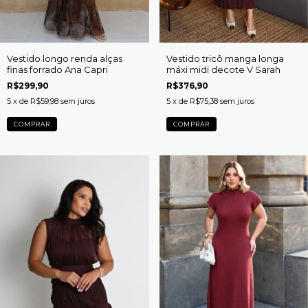
Vestido longo renda alças
Vestido tricô manga longa
finas forrado Ana Capri
máxi midi decote V Sarah
R$299,90
R$376,90
5
x de
R$59,98
sem juros
5
x de
R$75,38
sem juros
COMPRAR
COMPRAR