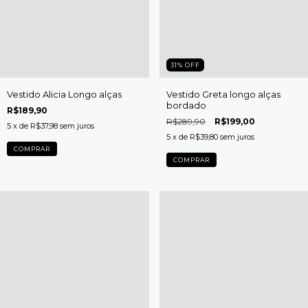
31
%
OFF
Vestido Alicia Longo alças
Vestido Greta longo alças
bordado
R$189,90
R$289,90
R$199,00
5
x de
R$37,98
sem juros
5
x de
R$39,80
sem juros
COMPRAR
COMPRAR