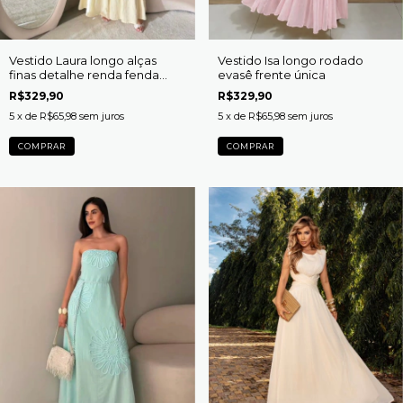
Vestido Laura longo alças
Vestido Isa longo rodado
finas detalhe renda fenda
evasê frente única
frontal
R$329,90
R$329,90
5
x de
R$65,98
sem juros
5
x de
R$65,98
sem juros
COMPRAR
COMPRAR