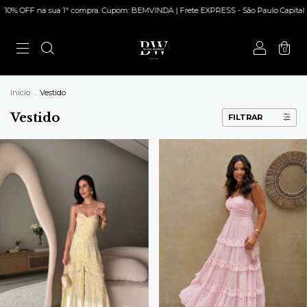
ra. Cupom: BEMVINDA | Frete EXPRESS - São Paulo Capital | Parcele em até 5x sem j
0
Início
.
Vestido
Vestido
FILTRAR