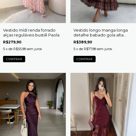
Vestido mídi renda forrado
Vestido longo manga longa
alças reguláveis bustiê Paola
detalhe babado gola alta
Lúcia
R$279,90
R$389,90
5
x de
R$55,98
sem juros
5
x de
R$77,98
sem juros
COMPRAR
COMPRAR