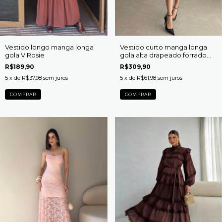
Vestido longo manga longa
Vestido curto manga longa
gola V Rosie
gola alta drapeado forrado
Pati
R$189,90
R$309,90
5
x de
R$37,98
sem juros
5
x de
R$61,98
sem juros
COMPRAR
COMPRAR