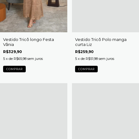
Vestido Tricô longo Festa
Vestido Tricô Polo manga
Vânia
curta Liz
R$329,90
R$259,90
5
x de
R$65,98
sem juros
5
x de
R$51,98
sem juros
COMPRAR
COMPRAR