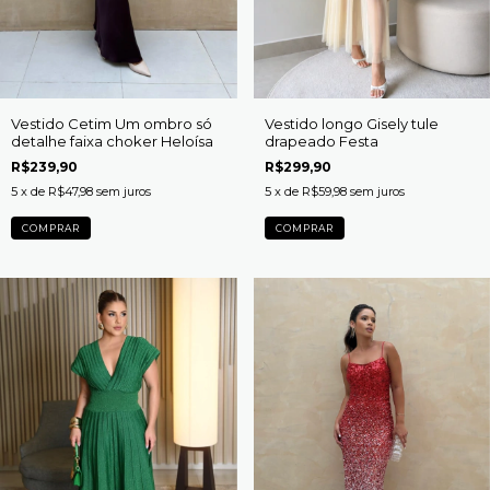
Vestido Cetim Um ombro só
Vestido longo Gisely tule
detalhe faixa choker Heloísa
drapeado Festa
R$239,90
R$299,90
5
x de
R$47,98
sem juros
5
x de
R$59,98
sem juros
COMPRAR
COMPRAR