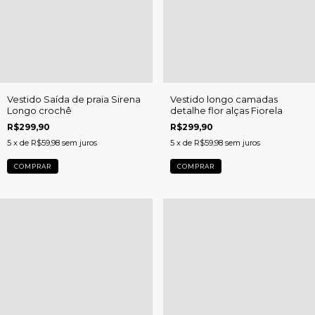
Vestido Saída de praia Sirena
Vestido longo camadas
Longo crochê
detalhe flor alças Fiorela
R$299,90
R$299,90
5
x de
R$59,98
sem juros
5
x de
R$59,98
sem juros
COMPRAR
COMPRAR