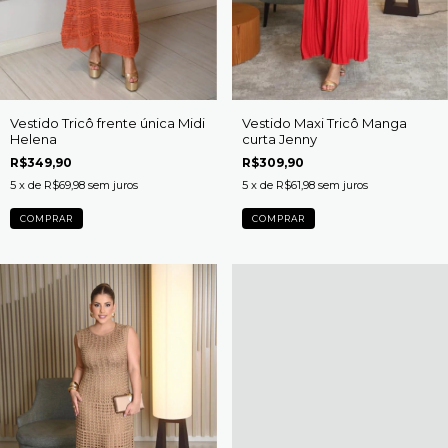
Vestido Tricô frente única Midi
Vestido Maxi Tricô Manga
Helena
curta Jenny
R$349,90
R$309,90
5
x de
R$69,98
sem juros
5
x de
R$61,98
sem juros
COMPRAR
COMPRAR