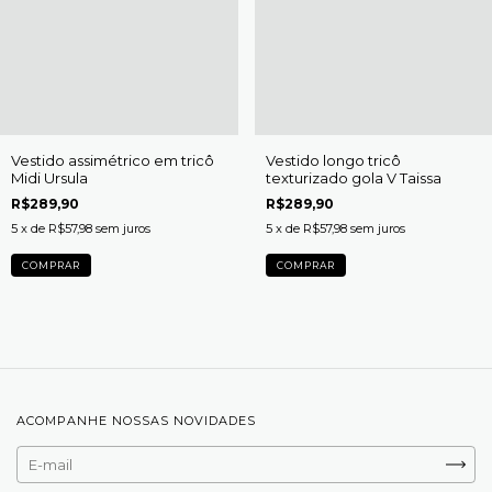
Vestido assimétrico em tricô
Vestido longo tricô
Midi Ursula
texturizado gola V Taissa
R$289,90
R$289,90
5
x de
R$57,98
sem juros
5
x de
R$57,98
sem juros
COMPRAR
COMPRAR
ACOMPANHE NOSSAS NOVIDADES