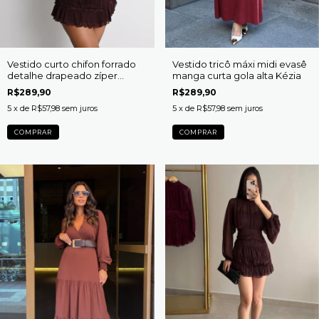
Vestido curto chifon forrado
Vestido tricô máxi midi evasê
detalhe drapeado zíper
manga curta gola alta Kézia
invisível Luciana
R$289,90
R$289,90
5
x de
R$57,98
sem juros
5
x de
R$57,98
sem juros
COMPRAR
COMPRAR