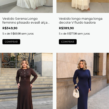
Vestido Serena Longo
Vestido longo manga longa
feminino plissado evasê alças
decote V fluido Isadora
finas
R$349,90
R$389,90
5
x de
R$69,98
sem juros
5
x de
R$77,98
sem juros
COMPRAR
COMPRAR