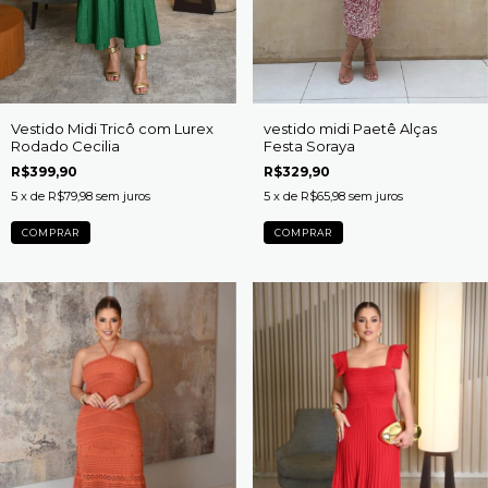
Vestido Midi Tricô com Lurex
vestido midi Paetê Alças
Rodado Cecilia
Festa Soraya
R$399,90
R$329,90
5
x de
R$79,98
sem juros
5
x de
R$65,98
sem juros
COMPRAR
COMPRAR