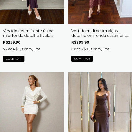
Vestido cetim frente única
Vestido midi cetim alças
midi fenda detalhe fivela
detalhe em renda casamento
orgânica dourada Ursula
Adriely
R$259,90
R$299,90
5
x de
R$51,98
sem juros
5
x de
R$59,98
sem juros
COMPRAR
COMPRAR