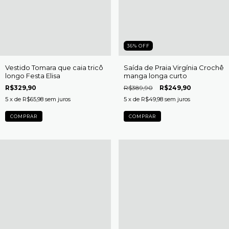
36
%
OFF
Vestido Tomara que caia tricô
Saída de Praia Virgínia Crochê
longo Festa Elisa
manga longa curto
R$329,90
R$389,90
R$249,90
5
x de
R$65,98
sem juros
5
x de
R$49,98
sem juros
COMPRAR
COMPRAR