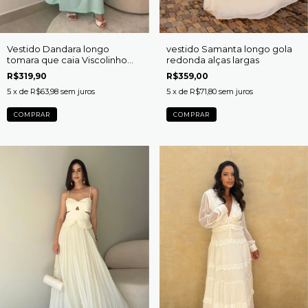
Vestido Dandara longo
vestido Samanta longo gola
tomara que caia Viscolinho
redonda alças largas
cinto cordão
R$319,90
R$359,00
5
x de
R$63,98
sem juros
5
x de
R$71,80
sem juros
COMPRAR
COMPRAR