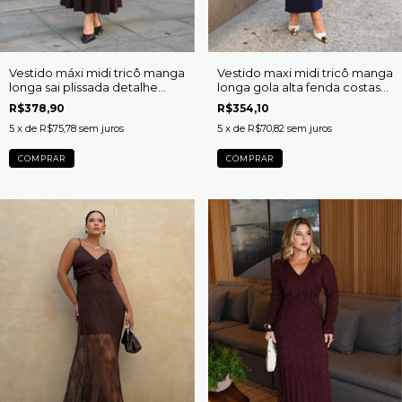
Vestido máxi midi tricô manga
Vestido maxi midi tricô manga
longa sai plissada detalhe
longa gola alta fenda costas
botões gola redonda Felícia
Alice
R$378,90
R$354,10
5
x de
R$75,78
sem juros
5
x de
R$70,82
sem juros
COMPRAR
COMPRAR