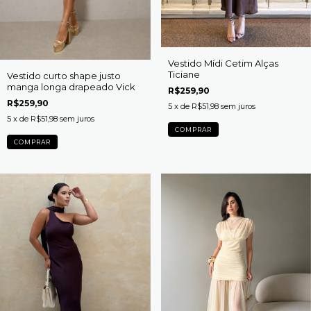
Vestido Mídi Cetim Alças
Ticiane
Vestido curto shape justo
manga longa drapeado Vick
R$259,90
R$259,90
5
x de
R$51,98
sem juros
5
x de
R$51,98
sem juros
COMPRAR
COMPRAR