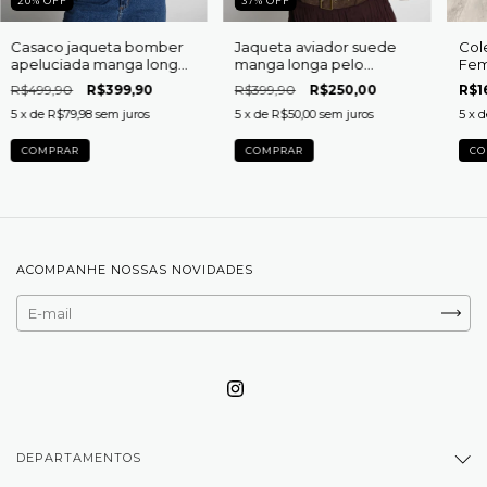
20
%
OFF
37
%
OFF
Casaco jaqueta bomber
Jaqueta aviador suede
Col
apeluciada manga longa
manga longa pelo
Femi
Eldora
removível Lauana
R$499,90
R$399,90
R$399,90
R$250,00
R$1
5
x de
R$79,98
sem juros
5
x de
R$50,00
sem juros
5
x 
COMPRAR
COMPRAR
CO
ACOMPANHE NOSSAS NOVIDADES
DEPARTAMENTOS