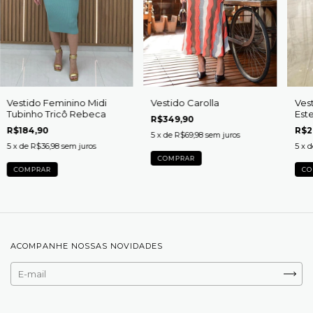
Vestido Feminino Midi
Vestido Carolla
Ves
Tubinho Tricô Rebeca
Este
R$349,90
R$184,90
R$2
5
x de
R$69,98
sem juros
5
x de
R$36,98
sem juros
5
x 
COMPRAR
COMPRAR
CO
ACOMPANHE NOSSAS NOVIDADES