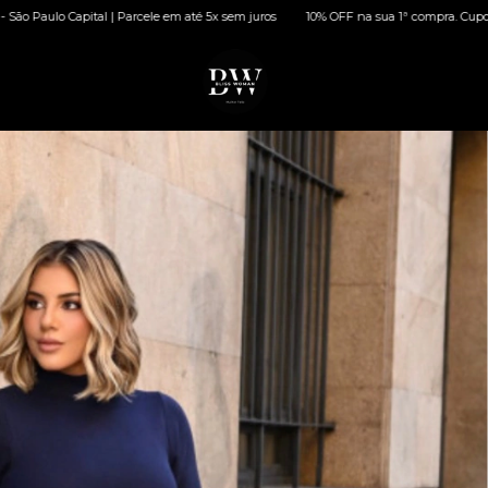
arcele em até 5x sem juros
10% OFF na sua 1ª compra. Cupom: BEMVINDA | Frete 