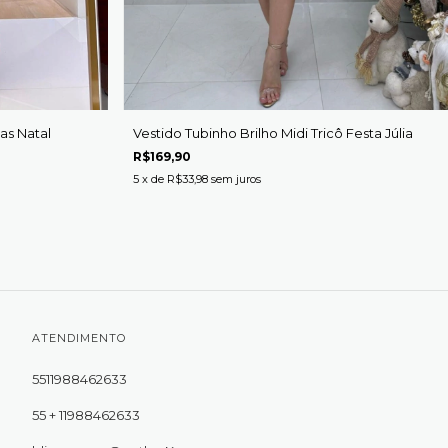
as Natal
Vestido Tubinho Brilho Midi Tricô Festa Júlia
R$169,90
5
x de
R$33,98
sem juros
ATENDIMENTO
5511988462633
55 + 11988462633