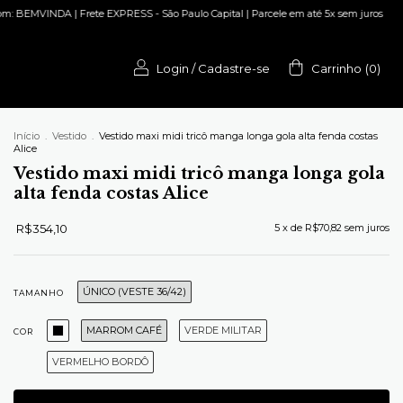
EXPRESS - São Paulo Capital | Parcele em até 5x sem juros
10% OFF na sua 1ª c
Login
/
Cadastre-se
Carrinho
(
0
)
Início
.
Vestido
.
Vestido maxi midi tricô manga longa gola alta fenda costas
Alice
Vestido maxi midi tricô manga longa gola
alta fenda costas Alice
R$354,10
5
x de
R$70,82
sem juros
ÚNICO (VESTE 36/42)
TAMANHO
MARROM CAFÉ
VERDE MILITAR
COR
VERMELHO BORDÔ