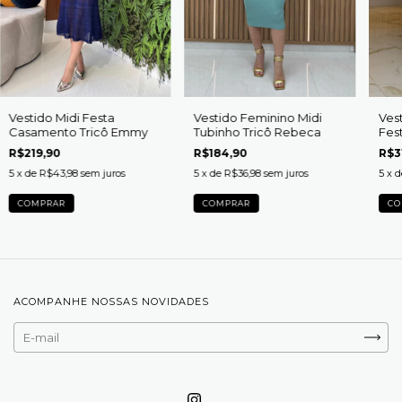
Vestido Midi Festa
Vestido Feminino Midi
Ves
Casamento Tricô Emmy
Tubinho Tricô Rebeca
Fes
Van
R$219,90
R$184,90
R$3
5
x de
R$43,98
sem juros
5
x de
R$36,98
sem juros
5
x 
COMPRAR
COMPRAR
CO
ACOMPANHE NOSSAS NOVIDADES