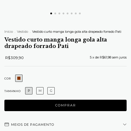
Início
.
Vestido
.
Vestido curto manga longa gola alta drapeado forrado Pati
Vestido curto manga longa gola alta
drapeado forrado Pati
R$309,90
5
x de
R$61,98
sem juros
COR
P
M
G
TAMANHO
MEIOS DE PAGAMENTO