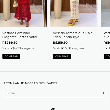
Vestido Feminino
Vestido Tomara que Caia
Vest
Elegante Festas Natal
Tricô Fenda Trya
Midi
Vermelho Catarina
R$289,90
R$259,90
R$1
5
x de
R$57,98
sem juros
5
x de
R$51,98
sem juros
5
x 
COMPRAR
COMPRAR
CO
ACOMPANHE NOSSAS NOVIDADES